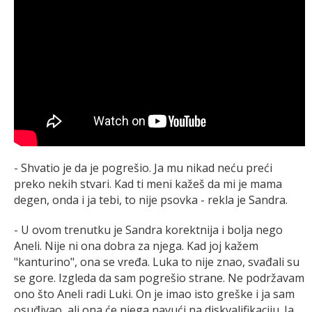
- Shvatio je da je pogrešio. Ja mu nikad neću preći
preko nekih stvari. Kad ti meni kažeš da mi je mama
degen, onda i ja tebi, to nije psovka - rekla je Sandra.
- U ovom trenutku je Sandra korektnija i bolja nego
Aneli. Nije ni ona dobra za njega. Kad joj kažem
"kanturino", ona se vređa. Luka to nije znao, svađali su
se gore. Izgleda da sam pogrešio strane. Ne podržavam
ono što Aneli radi Luki. On je imao isto greške i ja sam
osuđivao, ali ona će njega navući na diskvalifikaciju. Ja