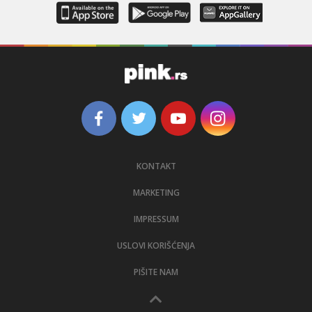
KONTAKT
MARKETING
IMPRESSUM
USLOVI KORIŠĆENJA
PIŠITE NAM