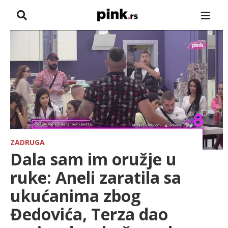
NASLOVNA
VESTI
ZADRUGA
SHOWBIZ
HRONIKA
ZADRUGA
Dala sam im oružje u
FARMERI
ruke: Aneli zaratila sa
ukućanima zbog
TV
Đedovića, Terza dao
SPORT