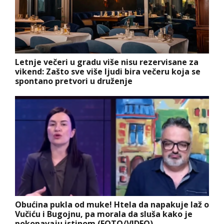
Letnje večeri u gradu više nisu rezervisane za
vikend: Zašto sve više ljudi bira večeru koja se
spontano pretvori u druženje
Obućina pukla od muke! Htela da napakuje laž o
Vučiću i Bugojnu, pa morala da sluša kako je
pokopavaju istinom (FOTO/VIDEO)