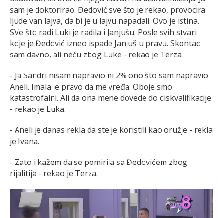
sam je doktorirao. Đedović sve što je rekao, provocira
ljude van lajva, da bi je u lajvu napadali. Ovo je istina.
SVe što radi Luki je radila i Janjušu. Posle svih stvari
koje je Đedović izneo ispade Janjuš u pravu. Skontao
sam davno, ali neću zbog Luke - rekao je Terza.
- Ja Sandri nisam napravio ni 2% ono što sam napravio
Aneli. Imala je pravo da me vređa. Oboje smo
katastrofalni. Ali da ona mene dovede do diskvalifikacije
- rekao je Luka.
- Aneli je danas rekla da ste je koristili kao oružje - rekla
je Ivana.
- Zato i kažem da se pomirila sa Đedovićem zbog
rijalitija - rekao je Terza.