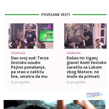
POVEZANE VESTI
ZADRUGA
ZADRUGA
Dao svoj sud: Terza
Došao im tiganj
žestoko osudio
glave! Aneli žestoko
Pejino ponašanje,
zaratila sa Lukom
pa stao u zaštitu
zbog Matore, ne
Ene, smatra da mu
može da prihvati
je Munja najveći
izdaju, pa joj
pre godinu
pre godinu
problem (VIDEO)
Tomićeva poručila:
Njemu ću uvek dati!
(VIDEO)