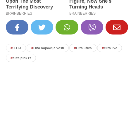
#
ELITA
#
Elita najnovije vesti
#
Elita uživo
#
elita live
#
elita pink.rs