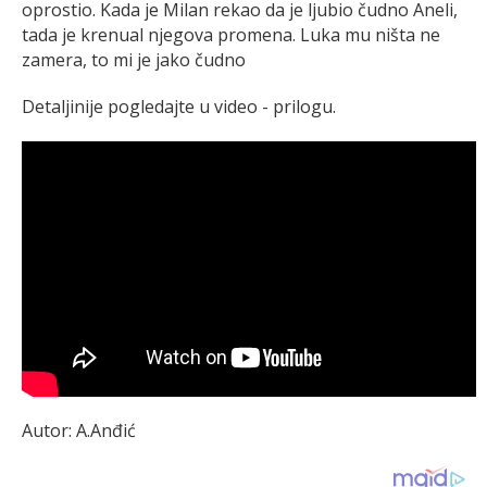
oprostio. Kada je Milan rekao da je ljubio čudno Aneli,
tada je krenual njegova promena. Luka mu ništa ne
zamera, to mi je jako čudno
Detaljinije pogledajte u video - prilogu.
Autor: A.Anđić