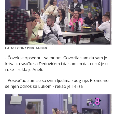
FOTO: TV PINK PRINTSCREEN
- Čovek je opsednut sa mnom. Govorila sam da sam je
kriva za svađu sa Đedovićem i da sam im dala oružje u
ruke - rekla je Aneli.
- Posvađao sam se sa svim ljudima zbog nje. Promenio
se njen odnos sa Lukom - rekao je Terza.