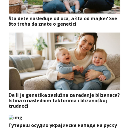
Šta dete nasleđuje od oca, a šta od majke? Sve
što treba da znate o genetici
Da li je genetika zaslužna za rađanje blizanaca?
Istina o naslednim faktorima i blizanačkoj
trudnoći
Гутереш осудио украјинске нападе на руску