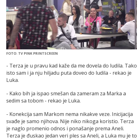
FOTO: TV PINK PRINTSCREEN
- Terza je u pravu kad kaže da me dovela do ludila. Tako
isto sam i ja nju hiljadu puta doveo do ludila - rekao je
Luka.
- Kako bih ja ispao smešan da zameram za Marka a
sedim sa tobom - rekao je Luka.
- Konekcija sam Markom nema nikakve veze. Inicijacija
svađe je samo njihova. Nije niko nikoga koristio. Terza
je naglo promenio odnos i ponašanje prema Aneli.
Terza je đuskao jedan veri ples sa Aneli, a Luka mu je to