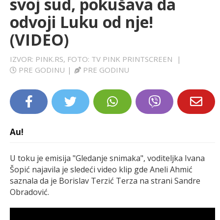
svoj sud, pokušava da
LIFESTYLE
odvoji Luku od nje!
(VIDEO)
EXTRA
IZVOR: PINK.RS, FOTO: TV PINK PRINTSCREEN
|
PRE GODINU
|
PRE GODINU
Au!
U toku je emisija "Gledanje snimaka", voditeljka Ivana
Šopić najavila je sledeći video klip gde Aneli Ahmić
saznala da je Borislav Terzić Terza na strani Sandre
Obradović.