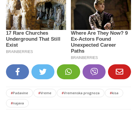
#
Padavine
#
Vreme
#
Vremenska prognoza
#
kisa
#
najava