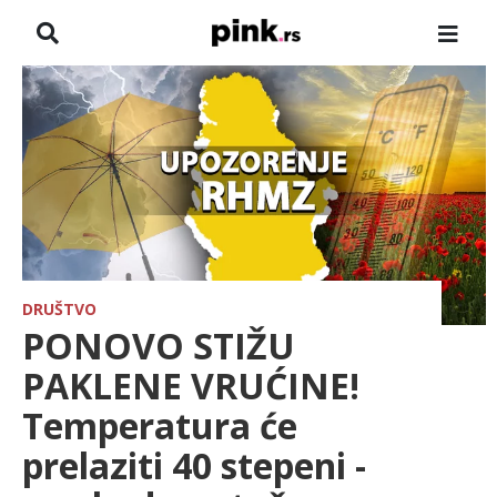
NASLOVNA
VESTI
ZADRUGA
SHOWBIZ
HRONIKA
DRUŠTVO
PONOVO STIŽU
FARMERI
PAKLENE VRUĆINE!
Temperatura će
TV
prelaziti 40 stepeni -
SPORT