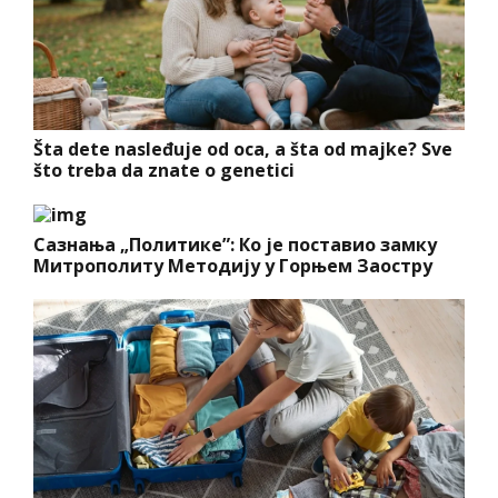
Šta dete nasleđuje od oca, a šta od majke? Sve
što treba da znate o genetici
Сазнања „Политике”: Ко је поставио замку
Митрополиту Методију у Горњем Заостру