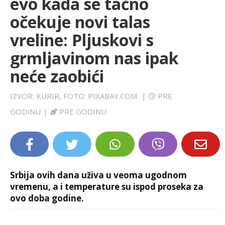
evo kada se tačno
LIFESTYLE
očekuje novi talas
vreline: Pljuskovi s
EXTRA
grmljavinom nas ipak
neće zaobići
IZVOR: KURIR, FOTO: PIXABAY.COM
|
PRE
GODINU
|
PRE GODINU
Srbija ovih dana uživa u veoma ugodnom
vremenu, a i temperature su ispod proseka za
ovo doba godine.