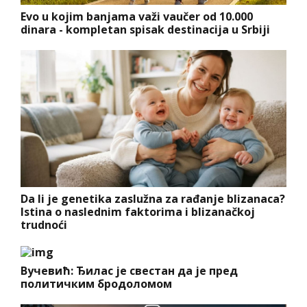
Evo u kojim banjama važi vaučer od 10.000
dinara - kompletan spisak destinacija u Srbiji
Da li je genetika zaslužna za rađanje blizanaca?
Istina o naslednim faktorima i blizanačkoj
trudnoći
Вучевић: Ђилас је свестан да је пред
политичким бродоломом