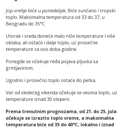
Jop vrelije biće u ponedeljak. Biće sunčano i tropski
toplo. Maksimalna temperatura od 33 do 37, u
Beogradu do 35°C.
Utorak i sreda doneće malo niže temperature i više
oblaka, ali ostaće i dalje toplo, uz prosečne
temperature za ovo doba godine.
Ponegde se očekuje ređa pojava pljuska sa
grmljavinom.
Ugodno i prosečno toplo ostaće do petka.
Već od sledećeg vikenda očekuje se veoma toplo, uz
temperature iznad 30 stepeni.
Prema trenutnim prognozama, od 21. do 25. jula
očekuje se izrazito toplo vreme, a maksimalna
temperatura biće od 35 do 40°C, lokalno i iznad