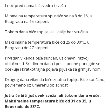
I noć pred nama bićevedra i sveža.
Minmalna temperatura spustiće se na 8 do 16, u
Beogradu na 15 stepeni.
Tokom dana biće toplije, ali i dalje bez vrućina.
Maksimalna temperatura biće od 25 do 30°C, u
Beogradu do 27 stepeni.
Prvi dan vikenda biće sunčan, uz dnevni razvoj
oblačnosti. Sredinom dana i posle podne ponegde se
očekuje i kratkotrajna pojava pljuska sa grmljavinom.
Drugog dana vikenda biće znatno toplije. Biće sunčano,
povremeno uz umerenu oblačnost.
Jutra će biti još uvek sveža, ali tokom dana vruće.
Maksimalna temperatura biće od 31 do 35, u
Beogradu do 33°C.