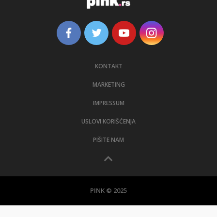
KONTAKT
MARKETING
IMPRESSUM
USLOVI KORIŠĆENJA
PIŠITE NAM
PINK © 2025