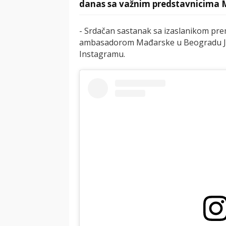
danas sa važnim predstavnicima 
- Srdačan sastanak sa izaslanikom pr
ambasadorom Mađarske u Beogradu Jo
Instagramu.