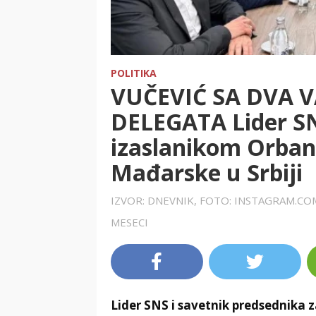
POLITIKA
VUČEVIĆ SA DVA
DELEGATA Lider SN
izaslanikom Orba
Mađarske u Srbiji
IZVOR: DNEVNIK, FOTO: INSTAGRAM.C
MESECI
Lider SNS i savetnik predsednika z