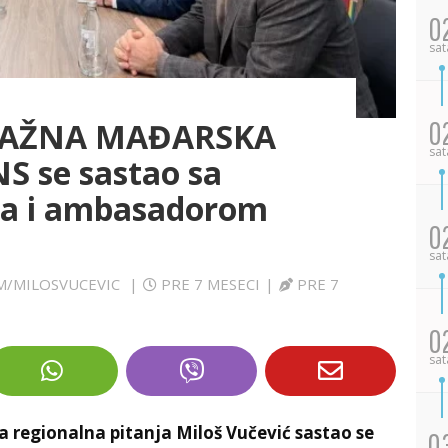
0
sat
0
 VAŽNA MAĐARSKA
sat
S se sastao sa
na i ambasadorom
0
sat
OM/MILOSVUCEVIC
|
PRE 7 MESECI
|
PRE 7
0
sat
a regionalna pitanja Miloš Vučević sastao se
0