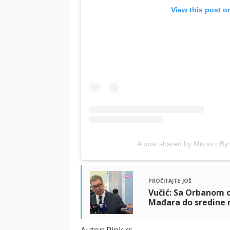
View this post o
A post shared by Милош Ву
pročitajte još
Vučić: Sa Orbanom 
Mađara do sredine