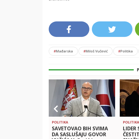
#
Mađarska
#
Miloš Vučević
#
Politika
POLITIKA
POLITIK
SAVETOVAO BIH SVIMA
LIDER 
DA SASLUŠAJU GOVOR
ČESTI