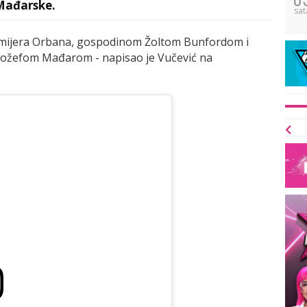
Mađarske.
sat
emijera Orbana, gospodinom Žoltom Bunfordom i
žefom Mađarom - napisao je Vučević na