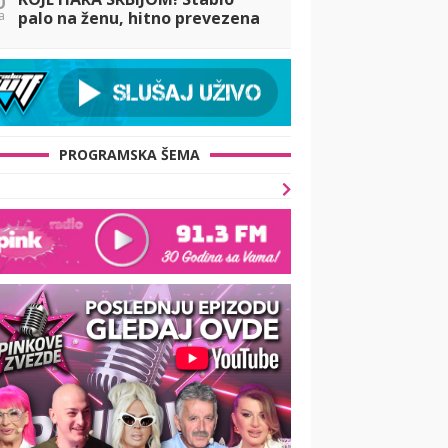
a
palo na ženu, hitno prevezena
u Urgentni centar: Oluja čupala
stabla, pogledajte STRAŠNE
PRIZORE
PROGRAMSKA ŠEMA