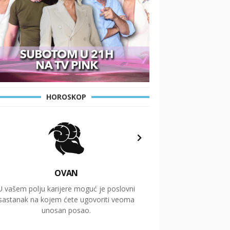
HOROSKOP
OVAN
U vašem polju karijere moguć je poslovni
Putovanja i čitav niz
sastanak na kojem ćete ugovoriti veoma
glavnu temu ovog 
unosan posao.
temelje dugoro