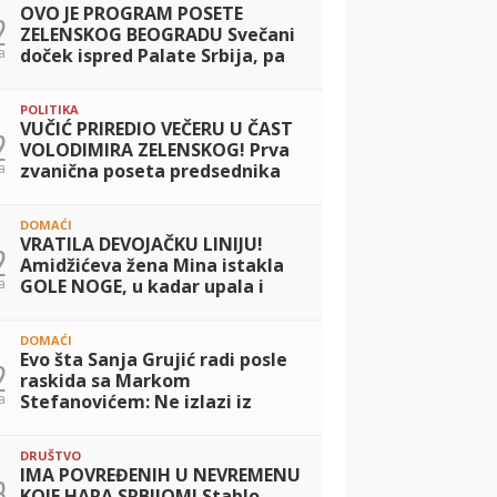
OVO JE PROGRAM POSETE
2
ZELENSKOG BEOGRADU Svečani
a
doček ispred Palate Srbija, pa
razgovori u četiri oka sa
Vučićem i potpisivanje važnog
POLITIKA
sporazuma
VUČIĆ PRIREDIO VEČERU U ČAST
2
VOLODIMIRA ZELENSKOG! Prva
a
zvanična poseta predsednika
Ukrajine Srbiji: Dvojica lidera
razgovarala o saradnji dve
DOMAĆI
zemlje
VRATILA DEVOJAČKU LINIJU!
2
Amidžićeva žena Mina istakla
a
GOLE NOGE, u kadar upala i
jahta: Tek da je vidite u mini
bikiniju... (FOTO)
DOMAĆI
Evo šta Sanja Grujić radi posle
2
raskida sa Markom
a
Stefanovićem: Ne izlazi iz
teretane, a svi kažu da nikad
bolje nije izgledala! (FOTO)
DRUŠTVO
IMA POVREĐENIH U NEVREMENU
3
KOJE HARA SRBIJOM! Stablo