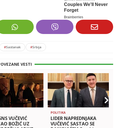
#
Sastanak
#
Srbija
POVEZANE VESTI
A
POLITIKA
POLITI
SNS VUČEVIĆ
LIDER NAPREDNJAKA
'OVO
TAO BOŽIĆ UZ
VUČEVIĆ SASTAO SE
BOLES