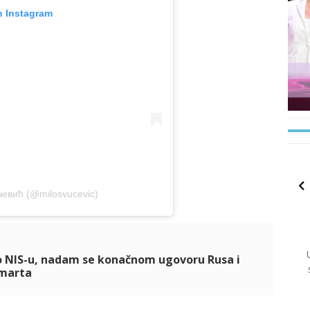
n Instagram
чевић (@milosvucevic)
o NIS-u, nadam se konačnom ugovoru Rusa i
 marta