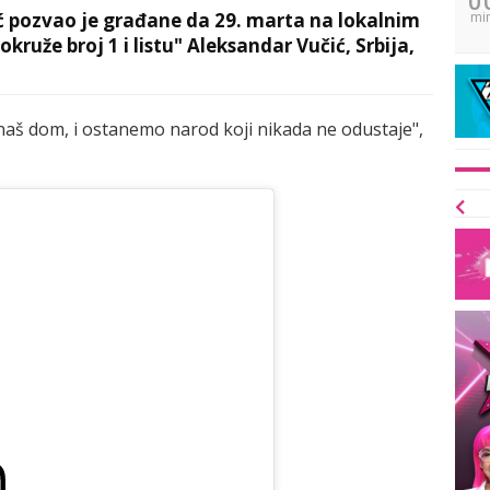
ć pozvao je građane da 29. marta na lokalnim
mi
kruže broj 1 i listu" Aleksandar Vučić, Srbija,
 dom, i ostanemo narod koji nikada ne odustaje",