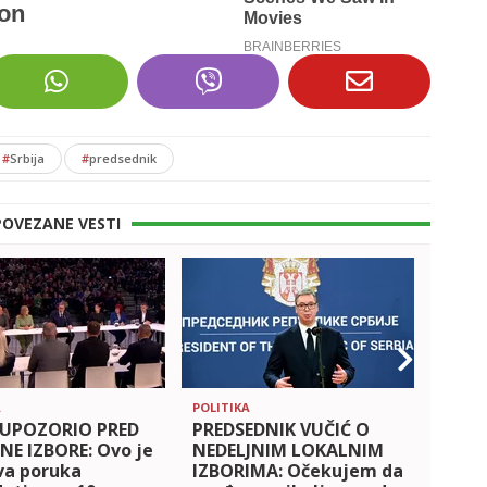
#
Srbija
#
predsednik
POVEZANE VESTI
A
POLITIKA
POLITI
 UPOZORIO PRED
PREDSEDNIK VUČIĆ O
PRED
NE IZBORE: Ovo je
NEDELJNIM LOKALNIM
POZV
va poruka
IZBORIMA: Očekujem da
IZBOR