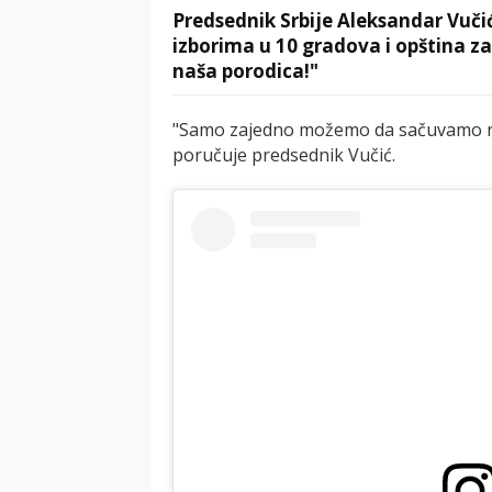
Predsednik Srbije Aleksandar Vuči
izborima u 10 gradova i opština zao
naša porodica!"
"Samo zajedno možemo da sačuvamo naš
poručuje predsednik Vučić.