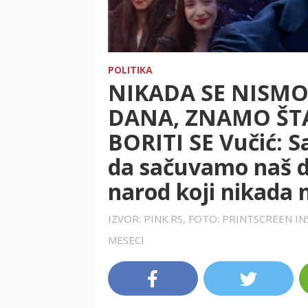
POLITIKA
NIKADA SE NISMO
DANA, ZNAMO ŠTA
BORITI SE Vučić:
da sačuvamo naš 
narod koji nikada 
IZVOR: PINK.RS, FOTO: PRINTSCREEN 
MESECI