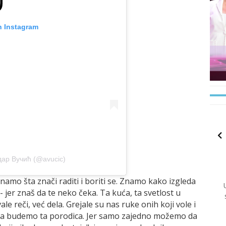
n Instagram
дар Вучић (@avucic)
namo šta znači raditi i boriti se. Znamo kako izgleda
- jer znaš da te neko čeka. Ta kuća, ta svetlost u
le reči, već dela. Grejale su nas ruke onih koji vole i
da budemo ta porodica. Jer samo zajedno možemo da