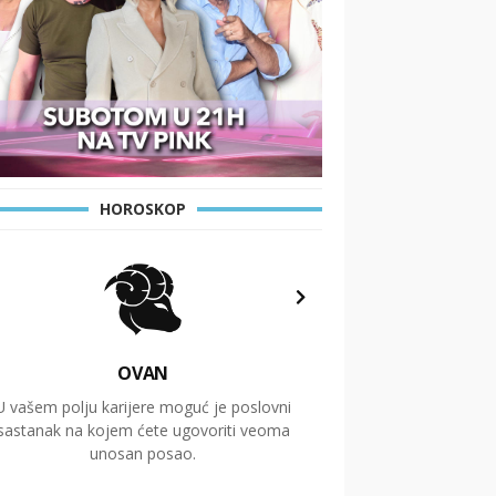
HOROSKOP
OVAN
U vašem polju karijere moguć je poslovni
Putovanja i čitav niz
sastanak na kojem ćete ugovoriti veoma
glavnu temu ovog 
unosan posao.
temelje dugoro