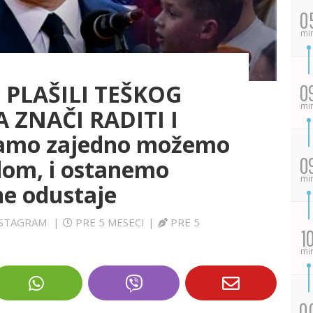
0
mi
 PLAŠILI TEŠKOG
0
mi
 ZNAČI RADITI I
 Samo zajedno možemo
0
dom, i ostanemo
mi
ne odustaje
INSTAGRAM
|
PRE 5 MESECI
|
PRE 5
1
mi
0