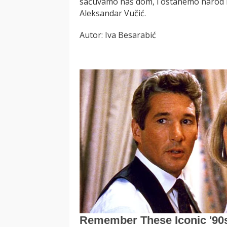
sačuvamo naš dom, i ostanemo narod ko
Aleksandar Vučić.
Autor: Iva Besarabić