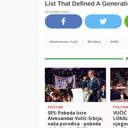
#
Aleksandar Vučić
#
Politika
#
SNS
POLITIKA
POLITIK
SPS: Pobeda liste
VUČIĆ
Aleksandar Vučić-Srbija,
LOKAL
naša porodica - pobeda
njego