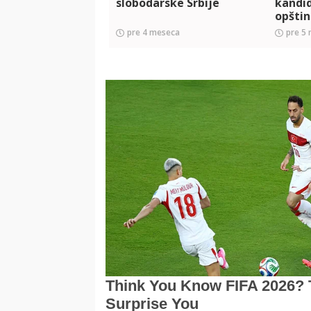
slobodarske Srbije
kandi
opšti
pre 4 meseca
pre 5 