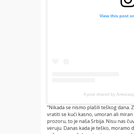
View this post o
A post shared by Алексан
"Nikada se nismo plašili teškog dana. Z
vratiti se kući kasno, umoran ali miran 
prozoru, to je naša Srbija. Nisu nas čuva
veruju. Danas kada je teško, moramo 