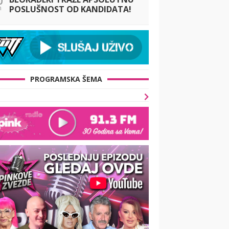
n
POSLUŠNOST OD KANDIDATA!
Još jedna suluda ideja, pitanje
je samo - ko će im uopšte
ostati za ovakvu l
PROGRAMSKA ŠEMA