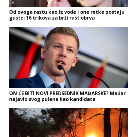
Od ovoga rastu kao iz vode i one retke postaju
guste: 16 trikova za brži rast obrva
ON ĆE BITI NOVI PREDSEDNIK MAĐARSKE? Mađar
najavio svog pulena kao kandidata