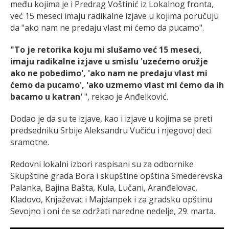
među kojima je i Predrag Voštinić iz Lokalnog fronta,
već 15 meseci imaju radikalne izjave u kojima poručuju
da "ako nam ne predaju vlast mi ćemo da pucamo".
"To je retorika koju mi slušamo već 15 meseci,
imaju radikalne izjave u smislu 'uzećemo oružje
ako ne pobedimo', 'ako nam ne predaju vlast mi
ćemo da pucamo', 'ako uzmemo vlast mi ćemo da ih
bacamo u katran'
", rekao je Anđelković.
Dodao je da su te izjave, kao i izjave u kojima se preti
predsedniku Srbije Aleksandru Vučiću i njegovoj deci
sramotne.
Redovni lokalni izbori raspisani su za odbornike
Skupštine grada Bora i skupštine opština Smederevska
Palanka, Bajina Bašta, Kula, Lučani, Aranđelovac,
Kladovo, Knjaževac i Majdanpek i za gradsku opštinu
Sevojno i oni će se održati naredne nedelje, 29. marta.