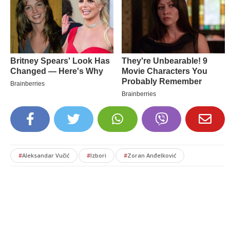
#
Aleksandar Vučić
#
Izbori
#
Zoran Anđelković