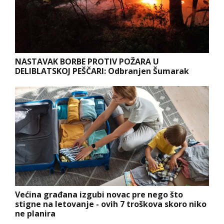
NASTAVAK BORBE PROTIV POŽARA U
DELIBLATSKOJ PEŠČARI: Odbranjen Šumarak
Većina građana izgubi novac pre nego što
stigne na letovanje - ovih 7 troškova skoro niko
ne planira