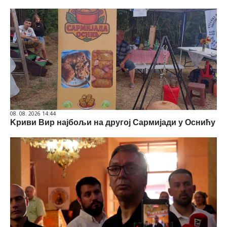
08. 08. 2026 14:44
Kриви Вир најбољи на другој Сармијади у Оснићу