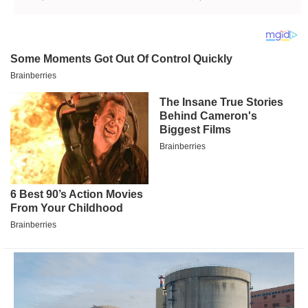
bi da pobiju i da
da poverim
gaze
budućnost mog
deteta'