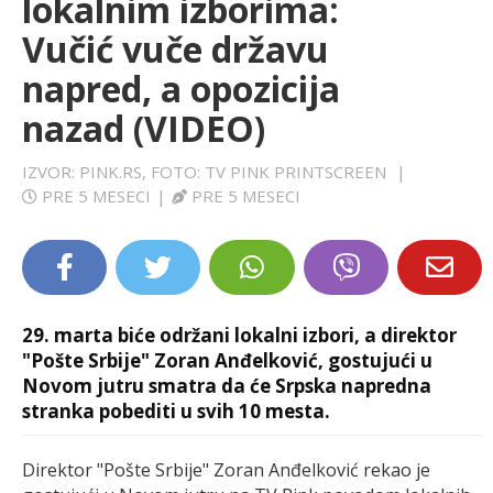
lokalnim izborima:
LIFESTYLE
Vučić vuče državu
napred, a opozicija
EXTRA
nazad (VIDEO)
IZVOR: PINK.RS, FOTO: TV PINK PRINTSCREEN
|
PRE 5 MESECI
|
PRE 5 MESECI
29. marta biće održani lokalni izbori, a direktor
"Pošte Srbije" Zoran Anđelković, gostujući u
Novom jutru smatra da će Srpska napredna
stranka pobediti u svih 10 mesta.
Direktor "Pošte Srbije" Zoran Anđelković rekao je