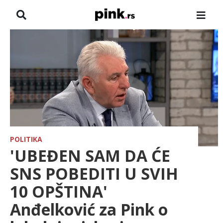
NASLOVNA
VESTI
ZADRUGA
SHOWBIZ
HRONIKA
POLITIKA
'UBEĐEN SAM DA ĆE
PINKOVE ZVEZDE
SNS POBEDITI U SVIH
10 OPŠTINA'
ODEON
Anđelković za Pink o
SPORT