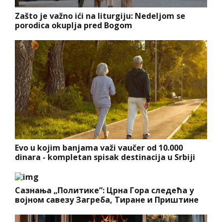
Zašto je važno ići na liturgiju: Nedeljom se
porodica okuplja pred Bogom
Evo u kojim banjama važi vaučer od 10.000
dinara - kompletan spisak destinacija u Srbiji
Сазнања „Политике”: Црна Гора следећа у
војном савезу Загреба, Тиране и Приштине