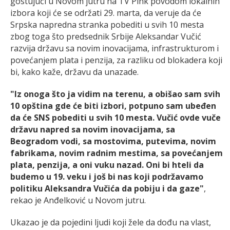
gostujući u Novom jutru na TV Pink povodom lokalnih
izbora koji će se održati 29. marta, da veruje da će
Srpska napredna stranka pobediti u svih 10 mesta
zbog toga što predsednik Srbije Aleksandar Vučić
razvija državu sa novim inovacijama, infrastrukturom i
povećanjem plata i penzija, za razliku od blokadera koji
bi, kako kaže, državu da unazade.
"Iz onoga što ja vidim na terenu, a obišao sam svih
10 opština gde će biti izbori, potpuno sam ubeđen
da će SNS pobediti u svih 10 mesta. Vučić ovde vuče
državu napred sa novim inovacijama, sa
Beogradom vodi, sa mostovima, putevima, novim
fabrikama, novim radnim mestima, sa povećanjem
plata, penzija, a oni vuku nazad. Oni bi hteli da
budemo u 19. veku i još bi nas koji podržavamo
politiku Aleksandra Vučića da pobiju i da gaze"
,
rekao je Anđelković u Novom jutru.
Ukazao je da pojedini ljudi koji žele da dođu na vlast,