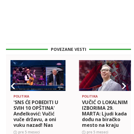
POVEZANE VESTI
POLITIKA
POLITIKA
'SNS ĆE POBEDITI U
VUČIĆ O LOKALNIM
SVIH 10 OPŠTINA'
IZBORIMA 29.
Anđelković: Vučić
MARTA: Ljudi kada
vuče državu, a oni
dođu na biračko
vuku nazad! Nas
mesto na kraju
koji ga podržavamo
kažu 'kome mogu
pre 5 meseci
pre 5 meseci