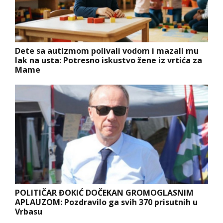
Dete sa autizmom polivali vodom i mazali mu
lak na usta: Potresno iskustvo žene iz vrtića za
Mame
POLITIČAR ĐOKIĆ DOČEKAN GROMOGLASNIM
APLAUZOM: Pozdravilo ga svih 370 prisutnih u
Vrbasu