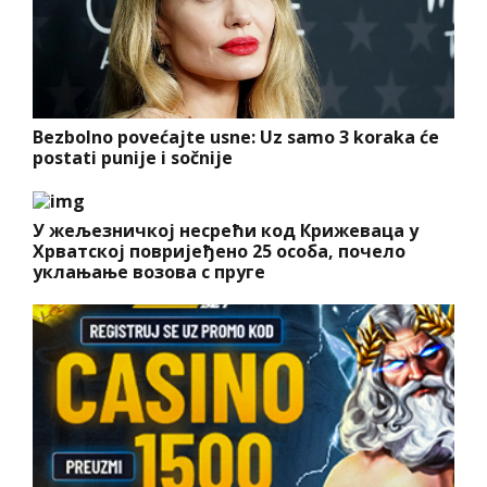
Bezbolno povećajte usne: Uz samo 3 koraka će
postati punije i sočnije
У жељезничкој несрећи код Крижеваца у
Хрватској повријеђено 25 особа, почело
уклањање возова с пруге