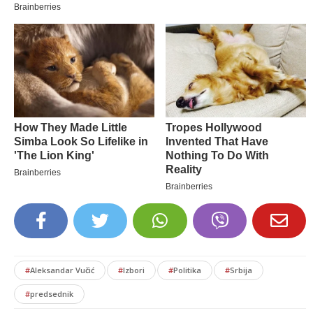
#
Aleksandar Vučić
#
Izbori
#
Politika
#
Srbija
#
predsednik