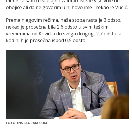
mene. Ja sam tu slučajno zalutao. Mene više vole od
obojice ali da ne govorim u njihovo ime - rekao je Vučić.
Prema njegovim rečima, naša stopa rasta je 3 odsto,
nekad je prosečna bila 2,6 odsto u svim teškim
vremenima od Kovid-a do svega drugog, 2,7 odsto, a
kod njih je prosečna ispod 0,5 odsto.
FOTO: INSTAGRAM.COM