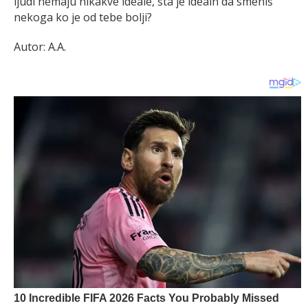
ljudi nemaju nikakve ideale, šta je idealn da smeniš
nekoga ko je od tebe bolji?
Autor: A.A.