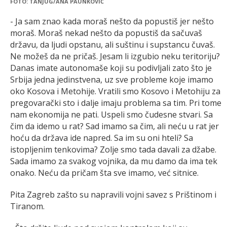
FOTO: TANJUG/ANA PAUNKOVIĆ
- Ja sam znao kada moraš nešto da popustiš jer nešto
moraš. Moraš nekad nešto da popustiš da sačuvaš
državu, da ljudi opstanu, ali suštinu i supstancu čuvaš.
Ne možeš da ne pričaš. Jesam li izgubio neku teritoriju?
Danas imate autonomaše koji su podivljali zato što je
Srbija jedna jedinstvena, uz sve probleme koje imamo
oko Kosova i Metohije. Vratili smo Kosovo i Metohiju za
pregovarački sto i dalje imaju problema sa tim. Pri tome
nam ekonomija ne pati. Uspeli smo čudesne stvari. Sa
čim da idemo u rat? Sad imamo sa čim, ali neću u rat jer
hoću da država ide napred. Sa im su oni hteli? Sa
istopljenim tenkovima? Zolje smo tada davali za džabe.
Sada imamo za svakog vojnika, da mu damo da ima tek
onako. Neću da pričam šta sve imamo, već sitnice.
Pita Zagreb zašto su napravili vojni savez s Prištinom i
Tiranom.