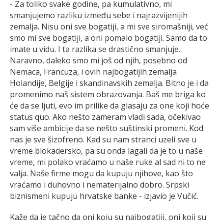
- Za toliko svake godine, pa kumulativno, mi
smanjujemo razliku između sebe i najrazvijenijih
zemalja. Nisu oni sve bogatiji, a mi sve siromašniji, već
smo mi sve bogatiji, a oni pomalo bogatiji. Samo da to
imate u vidu. I ta razlika se drastično smanjuje.
Naravno, daleko smo mi još od njih, posebno od
Nemaca, Francuza, i ovih najbogatijih zemalja
Holandije, Belgije i skandinavskih zemalja. Bitno je i da
promenimo naš sistem obrazovanja. Baš me briga ko
će da se ljuti, evo im prilike da glasaju za one koji hoće
status quo. Ako nešto zameram vladi sada, očekivao
sam više ambicije da se nešto suštinski promeni. Kod
nas je sve šizofreno. Kad su nam stranci uzeli sve u
vreme blokadersko, pa su onda lagali da je to u naše
vreme, mi polako vraćamo u naše ruke al sad ni to ne
valja. Naše firme mogu da kupuju njihove, kao što
vraćamo i duhovno i nematerijalno dobro. Srpski
biznismeni kupuju hrvatske banke - izjavio je Vučić.
Kaže da je tačno da oni koju su najbogatiji, oni koji su