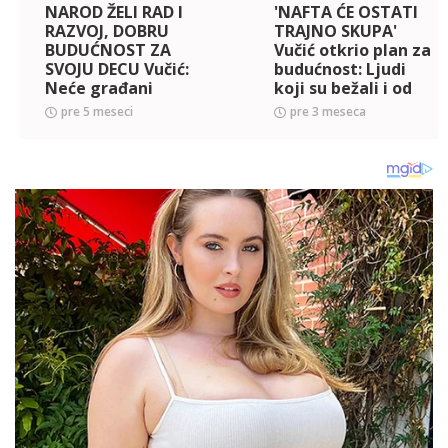
NAROD ŽELI RAD I
'NAFTA ĆE OSTATI
RAZVOJ, DOBRU
TRAJNO SKUPA'
BUDUĆNOST ZA
Vučić otkrio plan za
SVOJU DECU Vučić:
budućnost: Ljudi
Neće građani
koji su bežali i od
blokade, neće
hibrida, na kraju će
pre 5 meseci
pre 3 meseca
građani
preći na to
maltretiranje