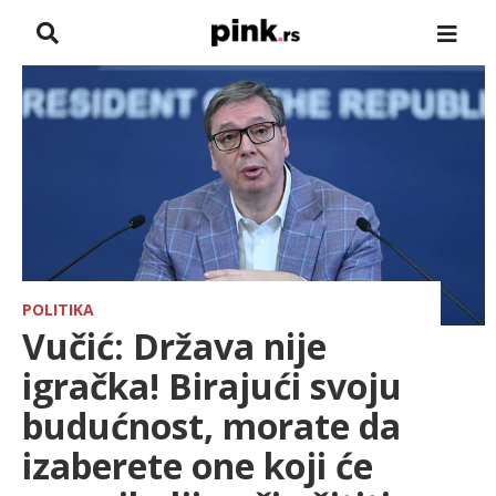
NASLOVNA
VESTI
ZADRUGA
SHOWBIZ
HRONIKA
POLITIKA
Vučić: Država nije
PINKOVE ZVEZDE
igračka! Birajući svoju
budućnost, morate da
ODEON
izaberete one koji će
SPORT