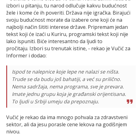
izbori u pitanju, tu narod odlučuje kakvu budućnost
žele i kome će ih poveriti. Država nije igračka. Birajući
svoju budućnost morate da izabere one koji će na
najbolji način šititi interese države. Pripremam jedan
tekst koji će izaći u Kuriru, programski tekst koji nije
lako ispuniti. Biće interesantno da ljudi to
pročitaju. Izbori su trenutak istine, - rekao je Vučić za
Informer i dodao:
Ispod te nalepnice koje lepe ne nalazi se ništa.
Trude se da budu još bahatiji, a već su prilično.
Nema sadržaja, nema programa, sve je prevara.
Imate jednu grupu koja je građanski orijentisana.
To ljudi u Srbiji umeju da prepoznaju.
Vučić je rekao da ima mnogo pohvala za zdravstveni
sektor, ali da jesu porasle cene lekova na godišnjem
nivou.