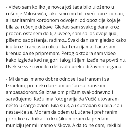
- Video sam koliko je novca još tada bilo uloženo u
rušenje Miloševića, iako smo mu bili i veći opozicionari,
ali sanitarnim kordonom odvojeni od opozicije koja je
bila za rušenje države. Gledao sam svakog dana kroz
prozor, ostanem do 6,7 uveče, sam sa još dvoje ljudi,
pišemo saopštenja, radimo... Svaki dan sam gledao kako
idu kroz Francusku ulicu i ka Terazijama. Tada sam
krenuo da se pripremam. Petog oktobra sam video
kako izgleda kad najgori talog i šljam izađe na površinu.
Uvek se sve izvodilo i delovalo preko državnih organa.
- Mi danas imamo dobre odnose i sa Iranom i sa
Izraelom, pre neki dan sam pričao sa iranskim
ambasadorom. Sa Izraelom pričam svakodnevno i
sarađujemo. Kažu ima fotografija da Vučić utovaram
nešto u cargo avion. Bila su 3, a i sutradan su bila 2 a i
nastaviće se. Moram da odem u Lučane i prehranim
porodice radnika. I u krušiku moram da predam
municiju jer mi imamo viškove. A da to ne dam, rekli bi