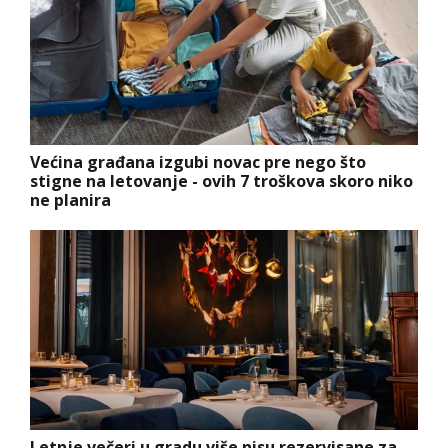
Većina građana izgubi novac pre nego što
stigne na letovanje - ovih 7 troškova skoro niko
ne planira
Letnje večeri u gradu više nisu rezervisane za