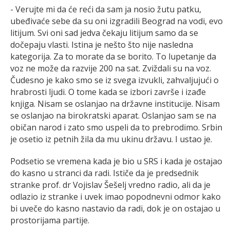
- Verujte mi da će reći da sam ja nosio žutu patku,
ubeđivaće sebe da su oni izgradili Beograd na vodi, evo
litijum. Svi oni sad jedva čekaju litijum samo da se
dočepaju vlasti. Istina je nešto što nije nasledna
kategorija. Za to morate da se borito. To lupetanje da
voz ne može da razvije 200 na sat. Zviždali su na voz.
Čudesno je kako smo se iz svega izvukli, zahvaljujući o
hrabrosti ljudi. O tome kada se izbori završe i izađe
knjiga. Nisam se oslanjao na državne institucije. Nisam
se oslanjao na birokratski aparat. Oslanjao sam se na
običan narod i zato smo uspeli da to prebrodimo. Srbin
je osetio iz petnih žila da mu ukinu državu. I ustao je.
Podsetio se vremena kada je bio u SRS i kada je ostajao
do kasno u stranci da radi. Ističe da je predsednik
stranke prof. dr Vojislav Šešelj vredno radio, ali da je
odlazio iz stranke i uvek imao popodnevni odmor kako
bi uveče do kasno nastavio da radi, dok je on ostajao u
prostorijama partije.