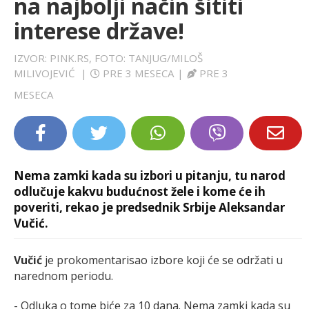
na najbolji način šititi
LIFESTYLE
interese države!
EXTRA
IZVOR: PINK.RS, FOTO: TANJUG/MILOŠ
MILIVOJEVIĆ
|
PRE 3 MESECA
|
PRE 3
MESECA
Nema zamki kada su izbori u pitanju, tu narod
odlučuje kakvu budućnost žele i kome će ih
poveriti, rekao je predsednik Srbije Aleksandar
Vučić.
Vučić
je prokomentarisao izbore koji će se održati u
narednom periodu.
- Odluka o tome biće za 10 dana. Nema zamki kada su