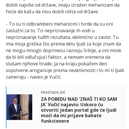
dobili najviše od države, imaju izražen mehanizam da
hoće da kažu da nisu dobili ništa od države.
- To su ti odbrambeni mehanizmi i tvrde da su oni
zaslužni za to. To nepriznavanje ih vodi u
nepriznavanje tuđih rezultata, delimično u zavist. Tu
ima moja greška što prema delu ljudi za koje znam da
ne mogu mnogo doprinesu razvoju Srbije, a oni misle
da bi bili odlučujući faktor, a nemam vremena da
slušam njihove tirade, ja na kraju pokažem deo
sopstvene arogancije prema neaktivnosti i to mi ti ljudi
zameraju - naveo je Vučić.
pročitajte još
ZA POBEDU NAD 'ZNAŠ TI KO SAM
JA' Vučić najavio: Uskoro ću
otvoriti jedan portal gde će ljudi
moći da mi prijave bahate
funkcionere