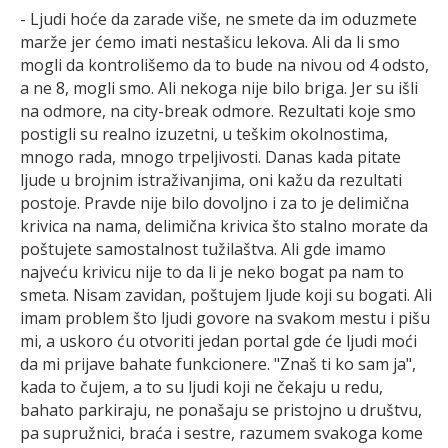
- Ljudi hoće da zarade više, ne smete da im oduzmete
marže jer ćemo imati nestašicu lekova. Ali da li smo
mogli da kontrolišemo da to bude na nivou od 4 odsto,
a ne 8, mogli smo. Ali nekoga nije bilo briga. Jer su išli
na odmore, na city-break odmore. Rezultati koje smo
postigli su realno izuzetni, u teškim okolnostima,
mnogo rada, mnogo trpeljivosti. Danas kada pitate
ljude u brojnim istraživanjima, oni kažu da rezultati
postoje. Pravde nije bilo dovoljno i za to je delimična
krivica na nama, delimična krivica što stalno morate da
poštujete samostalnost tužilaštva. Ali gde imamo
najveću krivicu nije to da li je neko bogat pa nam to
smeta. Nisam zavidan, poštujem ljude koji su bogati. Ali
imam problem što ljudi govore na svakom mestu i pišu
mi, a uskoro ću otvoriti jedan portal gde će ljudi moći
da mi prijave bahate funkcionere. "Znaš ti ko sam ja",
kada to čujem, a to su ljudi koji ne čekaju u redu,
bahato parkiraju, ne ponašaju se pristojno u društvu,
pa supružnici, braća i sestre, razumem svakoga kome