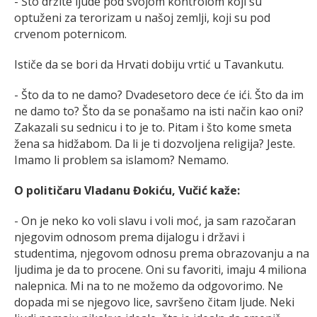
- Što držite ljude pod svojom kontrolom koji su
optuženi za terorizam u našoj zemlji, koji su pod
crvenom poternicom.
Ističe da se bori da Hrvati dobiju vrtić u Tavankutu.
- Što da to ne damo? Dvadesetoro dece će ići. Što da im
ne damo to? Što da se ponašamo na isti način kao oni?
Zakazali su sednicu i to je to. Pitam i što kome smeta
žena sa hidžabom. Da li je ti dozvoljena religija? Jeste.
Imamo li problem sa islamom? Nemamo.
O političaru Vladanu Đokiću, Vučić kaže:
- On je neko ko voli slavu i voli moć, ja sam razočaran
njegovim odnosom prema dijalogu i državi i
studentima, njegovom odnosu prema obrazovanju a na
ljudima je da to procene. Oni su favoriti, imaju 4 miliona
nalepnica. Mi na to ne možemo da odgovorimo. Ne
dopada mi se njegovo lice, savršeno čitam ljude. Neki