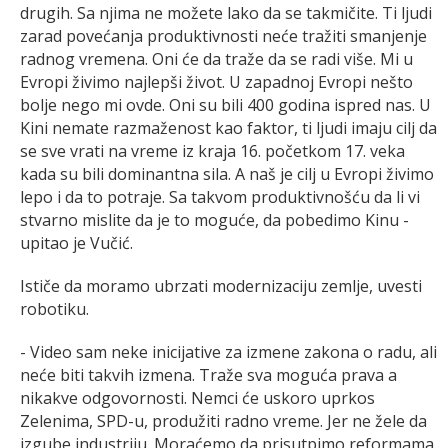
drugih. Sa njima ne možete lako da se takmičite. Ti ljudi
zarad povećanja produktivnosti neće tražiti smanjenje
radnog vremena. Oni će da traže da se radi više. Mi u
Evropi živimo najlepši život. U zapadnoj Evropi nešto
bolje nego mi ovde. Oni su bili 400 godina ispred nas. U
Kini nemate razmaženost kao faktor, ti ljudi imaju cilj da
se sve vrati na vreme iz kraja 16. početkom 17. veka
kada su bili dominantna sila. A naš je cilj u Evropi živimo
lepo i da to potraje. Sa takvom produktivnošću da li vi
stvarno mislite da je to moguće, da pobedimo Kinu -
upitao je Vučić.
Ističe da moramo ubrzati modernizaciju zemlje, uvesti
robotiku.
- Video sam neke inicijative za izmene zakona o radu, ali
neće biti takvih izmena. Traže sva moguća prava a
nikakve odgovornosti. Nemci će uskoro uprkos
Zelenima, SPD-u, produžiti radno vreme. Jer ne žele da
izgube industriju. Moraćemo da prisutpimo reformama,