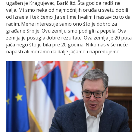
ugašen je Kragujevac, Barič itd. Šta god da radiš ne
valja. Mi smo neka od najmoćnijih oruđa u svetu dobili
od Izraela i tek ćemo. Ja se time hvalim i nastaviću to da
radim. Mene interesuje samo ono što je dobro za
građane Srbije. Ovu zemlju smo podigli iz pepela. Ova
zemlja je postigla dobre rezultate. Ova zemlja je 20 puta
jača nego što je bila pre 20 godina. Niko nas više neće
napasti ali moramo da dalje jačamo i napredujemo.