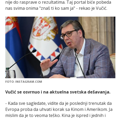
nije do rasprave o rezultatima. Taj portal biće pobeda
nas svima onima "znaš ti ko sam ja" - rekao je Vučić.
FOTO: INSTAGRAM.COM
Vučić se osvrnuo i na aktuelna svetska dešavanja.
- Kada sve sagledate, vidite da je poslednji trenutak da
Evropa proba da uhvati korak sa Kinom i Amerikom. Ja
mislim da je to veoma teško. Kina je ispred i jednih i