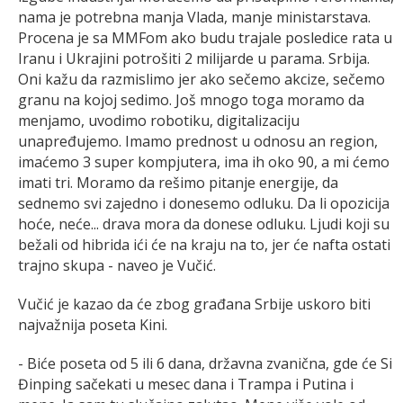
nama je potrebna manja Vlada, manje ministarstava.
Procena je sa MMFom ako budu trajale posledice rata u
Iranu i Ukrajini potrošiti 2 milijarde u parama. Srbija.
Oni kažu da razmislimo jer ako sečemo akcize, sečemo
granu na kojoj sedimo. Još mnogo toga moramo da
menjamo, uvodimo robotiku, digitalizaciju
unapređujemo. Imamo prednost u odnosu an region,
imaćemo 3 super kompjutera, ima ih oko 90, a mi ćemo
imati tri. Moramo da rešimo pitanje energije, da
sednemo svi zajedno i donesemo odluku. Da li opozicija
hoće, neće... drava mora da donese odluku. Ljudi koji su
bežali od hibrida ići će na kraju na to, jer će nafta ostati
trajno skupa - naveo je Vučić.
Vučić je kazao da će zbog građana Srbije uskoro biti
najvažnija poseta Kini.
- Biće poseta od 5 ili 6 dana, državna zvanična, gde će Si
Đinping sačekati u mesec dana i Trampa i Putina i