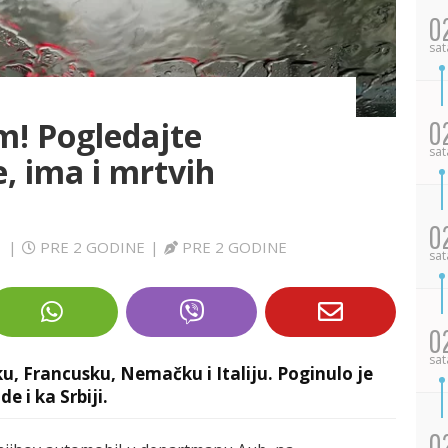
0
sat
m! Pogledajte
0
sat
, ima i mrtvih
0
M
|
PRE 2 GODINE
|
PRE 2 GODINE
sat
0
sat
u, Francusku, Nemačku i Italiju. Poginulo je
e i ka Srbiji.
0