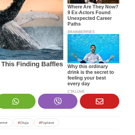
reme
#
Oluja
#
Poplave