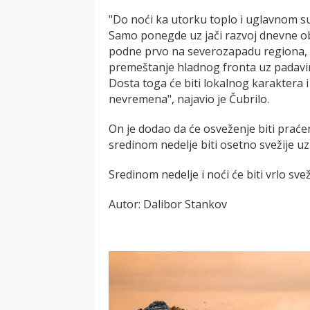
"Do noći ka utorku toplo i uglavnom s
Samo ponegde uz jači razvoj dnevne o
podne prvo na severozapadu regiona, 
premeštanje hladnog fronta uz padavine
Dosta toga će biti lokalnog karaktera i 
nevremena", najavio je Čubrilo.
On je dodao da će osveženje biti prać
sredinom nedelje biti osetno svežije 
Sredinom nedelje i noći će biti vrlo sv
Autor: Dalibor Stankov