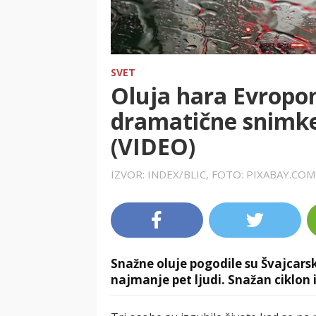
SVET
Oluja hara Evropo
dramatične snimke
(VIDEO)
IZVOR: INDEX/BLIC, FOTO: PIXABAY.CO
Snažne oluje pogodile su Švajcarsk
najmanje pet ljudi. Snažan ciklon id