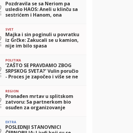
Pozdravila se sa Neriom pa
2
usledio HAOS: Aneli u klinču sa
a
sestrićem i Hanom, ona
pokazala dokaze protiv Site
(VIDEO)
SVET
Majka i sin poginuli u povratku
2
iz Grčke: Zakucali se u kamion,
a
nije im bilo spasa
POLITIKA
'ZAŠTO SE PRAVDAMO ZBOG
2
SRPSKOG SVETA?' Vulin poručio
a
- Proces je započeo i više se ne
može zaustaviti
REGION
Pronađen mrtav u splitskom
2
zatvoru: Sa partnerkom bio
a
osuđen za organizovanje
prostitucije, jednu devojku
oteo od momka i silovao
EXTRA
POSLEDNJI STANOVNICI
2
ČERNOBILJA: Ljudi koji su se