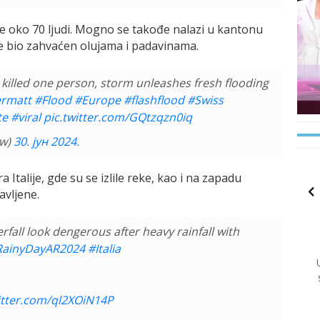
 oko 70 ljudi. Mogno se takođe nalazi u kantonu
 je bio zahvaćen olujama i padavinama.
s killed one person, storm unleashes fresh flooding
rmatt
#Flood
#Europe
#flashflood
#Swiss
te
#viral
pic.twitter.com/GQtzqzn0iq
ow)
30. јун 2024.
 Italije, gde su se izlile reke, kao i na zapadu
avljene.
rfall look dengerous after heavy rainfall with
RainyDayAR2024
#Italia
itter.com/ql2XOiN14P