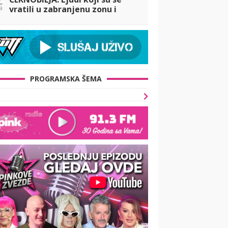
a
vratili u zabranjenu zonu i
odbili da napuste svoje
domove
PROGRAMSKA ŠEMA