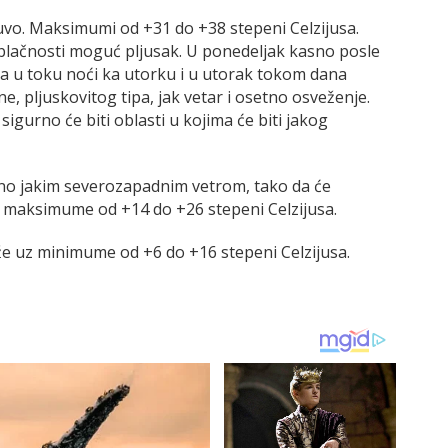
uvo. Maksimumi od +31 do +38 stepeni Celzijusa.
blačnosti moguć pljusak. U ponedeljak kasno posle
a u toku noći ka utorku i u utorak tokom dana
, pljuskovitog tipa, jak vetar i osetno osveženje.
sigurno će biti oblasti u kojima će biti jakog
eno jakim severozapadnim vetrom, tako da će
uz maksimume od +14 do +26 stepeni Celzijusa.
eže uz minimume od +6 do +16 stepeni Celzijusa.