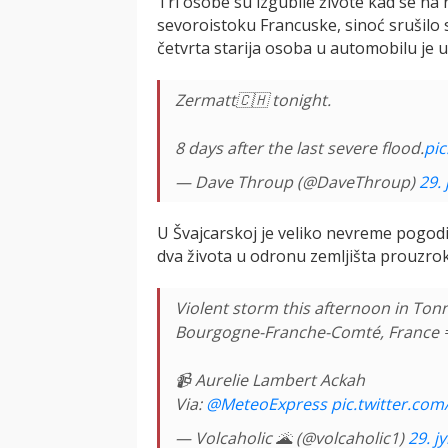
Tri osobe su izgubile živote kad se n
sevoroistoku Francuske, sinoć srušilo s
četvrta starija osoba u automobilu je u k
Zermatt🇨🇭 tonight.
8 days after the last severe flood.
pi
— Dave Throup (@DaveThroup)
29. 
U Švajcarskoj je veliko nevreme pogodil
dva života u odronu zemljišta prouzroko
Violent storm this afternoon in To
Bourgogne-Franche-Comté, France 
📹 Aurelie Lambert Ackah
Via:
@MeteoExpress
pic.twitter.co
— Volcaholic 🌋 (@volcaholic1)
29. ј