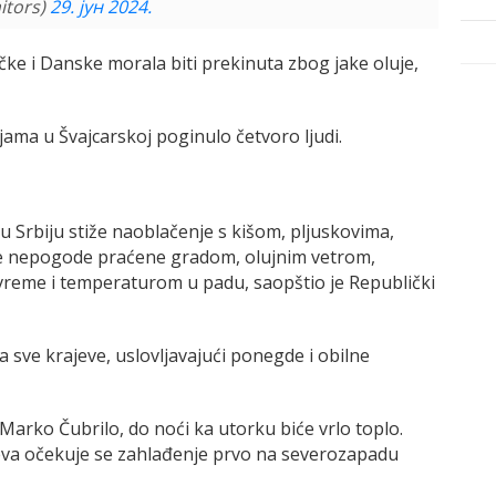
itors)
29. јун 2024.
e i Danske morala biti prekinuta zbog jake oluje,
jama u Švajcarskoj poginulo četvoro ljudi.
 Srbiju stiže naoblačenje s kišom, pljuskovima,
ke nepogode praćene gradom, olujnim vetrom,
vreme i temperaturom u padu, saopštio je Republički
a sve krajeve, uslovljavajući ponegde i obilne
arko Čubrilo, do noći ka utorku biće vrlo toplo.
va očekuje se zahlađenje prvo na severozapadu