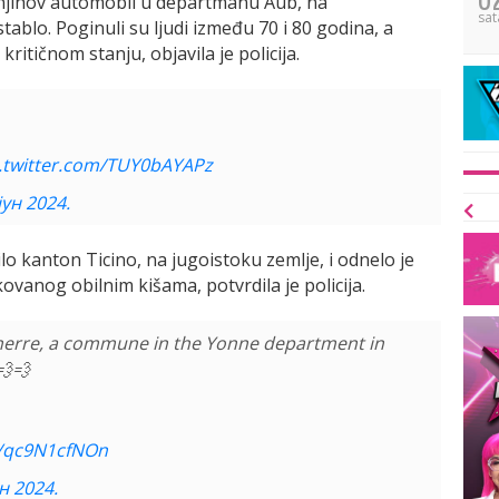
a njihov automobil u departmanu Aub, na
sat
tablo. Poginuli su ljudi između 70 i 80 godina, a
ritičnom stanju, objavila je policija.
c.twitter.com/TUY0bAYAPz
јун 2024.
o kanton Ticino, na jugoistoku zemlje, i odnelo je
vanog obilnim kišama, potvrdila je policija.
nnerre, a commune in the Yonne department in
💨💨
m/qc9N1cfNOn
ун 2024.