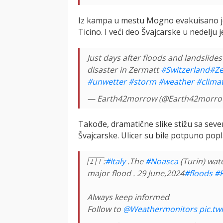
Iz kampa u mestu Mogno evakuisano je
Ticino. I veći deo Švajcarske u nedelju
Just days after floods and landslide
disaster in Zermatt
#Switzerland
#Ze
#unwetter
#storm
#weather
#clima
— Earth42morrow (@Earth42morr
Takođe, dramatične slike stižu sa severa
Švajcarske. Ulicer su bile potpuno popl
🇮🇹:
#Italy
.The
#Noasca
(Turin) wate
major flood . 29 June,2024
#floods
#
Always keep informed
Follow to
@Weathermonitors
pic.tw