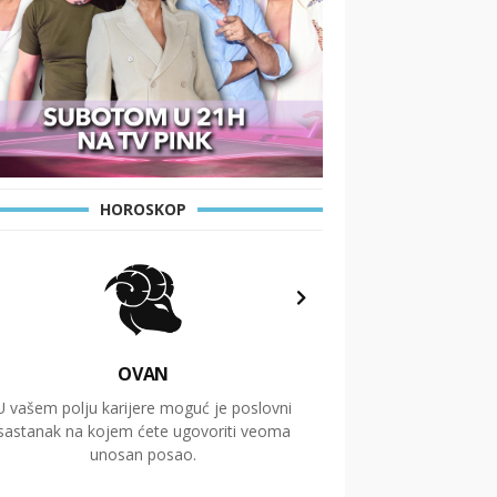
HOROSKOP
OVAN
U vašem polju karijere moguć je poslovni
Putovanja i čitav niz
sastanak na kojem ćete ugovoriti veoma
glavnu temu ovog 
unosan posao.
temelje dugoro