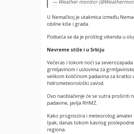
— Weather monitor (@Weathermon
U Nemačkoj je utakmica između Nemačk
obilne kiše i grada.
Podseća se da je prošlog vikenda u olu
Nevreme stiže i u Srbiju
Večeras i tokom noći sa severozapada u
grmljavinom i uslovima za grmljavins
velikom količinom padavina za kratko 
hidrometeorološki zavod.
Ovo naoblačenje će se sutra proširiti n
padavine, javlja RHMZ.
Kako prognozira i meteorolog amater M
Ipak, danas tokom kasnog poslepodne
regiona.