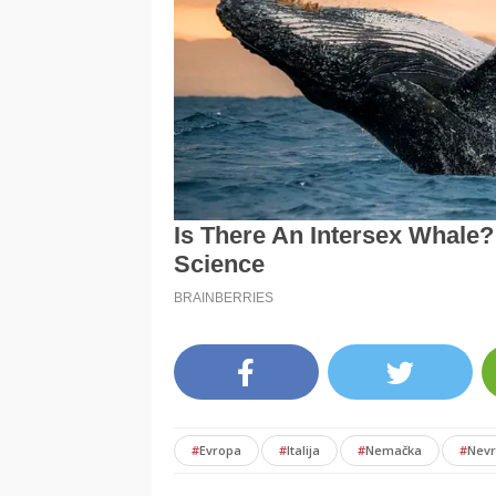
#
Evropa
#
Italija
#
Nemačka
#
Nev