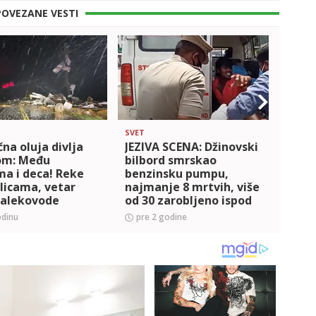
POVEZANE VESTI
SVET
SVET
čna oluja divlja
JEZIVA SCENA: Džinovski
POLA
om: Među
bilbord smrskao
VODO
a i deca! Reke
benzinsku pumpu,
Pink:
licama, vetar
najmanje 8 mrtvih, više
metro
dalekovode
od 30 zarobljeno ispod
napra
+VIDEO)
gomile metala (VIDEO)
stra
odinu
pre 2 godine
pre 